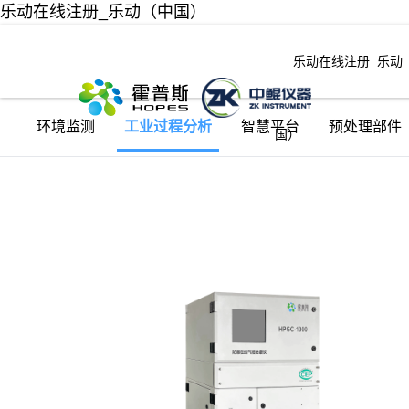
乐动在线注册_乐动（中国）
乐动在线注册_乐动
环境监测
工业过程分析
智慧平台
预处理部件
国）