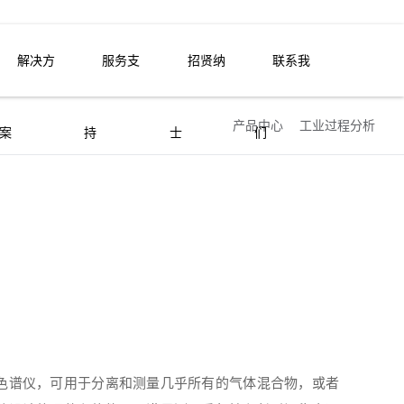
解决方
服务支
招贤纳
联系我
产品中心
工业过程分析
案
持
士
们
程气相色谱仪，可用于分离和测量几乎所有的气体混合物，或者