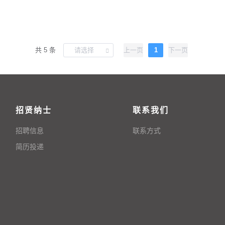
共 5 条
上一页
1
下一页
招贤纳士
联系我们
招聘信息
联系方式
简历投递