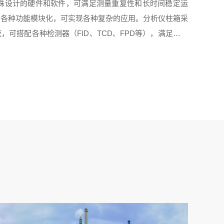
特殊设计的硬件和软件，可满足测量重复性和长时间稳定运
，各种功能模块化，可实现各种复杂的应用。分析仪柱箱采
可搭配各种检测器（FID、TCD、FPD等），满足大多
为工业过程色谱同时可满足环境监测需求。