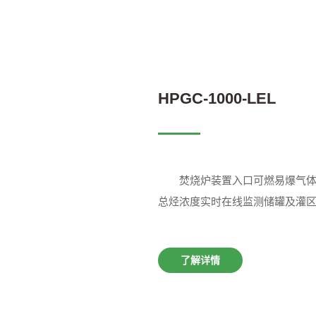
HPGC-1000-LEL
焚烧炉装置入口可燃易爆气
总烃浓度实时在线监测储罐及灌
了解详情