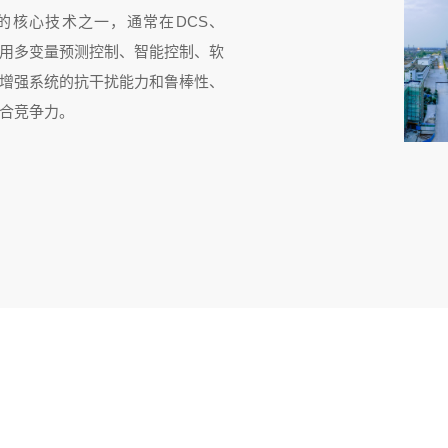
的核心技术之一，通常在DCS、
采用多变量预测控制、智能控制、软
增强系统的抗干扰能力和鲁棒性、
合竞争力。