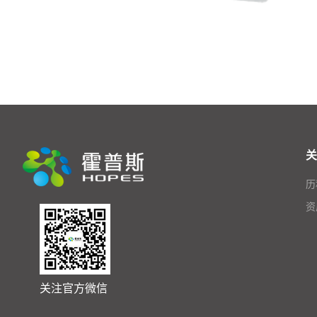
历
资
关注官方微信