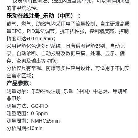
仪表利用直测法、通过内置富集单元，可以测得ppb级
的非甲烷总烃。
乐动在线注册_乐动（中国） ：
载气、燃气、助燃气均采用电子流量控制，自主研发高质
量EPC，PID算法调节，抗干扰性强，控制精度高，控制
精度可达±0.01ml/min；
采用智能化色谱处理系统，具有谱图智能识别、自动记
录、自动诊断、自动报警及数据采集、处理、显示、储
存、查询及输出等功能；
分析仪具有常规、防爆等多种应用设计，可适用于不同安
全需求区域；
产品参数：
测量对象：乐动在线注册_乐动（中国）中总烃、甲烷和
非甲烷
测量方法：GC-FID
测量范围：0-5ppm
测量周期：NMHC≤5min
分析周期≤10min