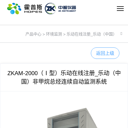
乐动在线注册_乐动（中国）
环境监测
乐动在线注册_乐动（中国）
产品中心
>
>
返回上级
ZKAM-2000（Ⅰ型）乐动在线注册_乐动（中
国）非甲烷总烃连续自动监测系统